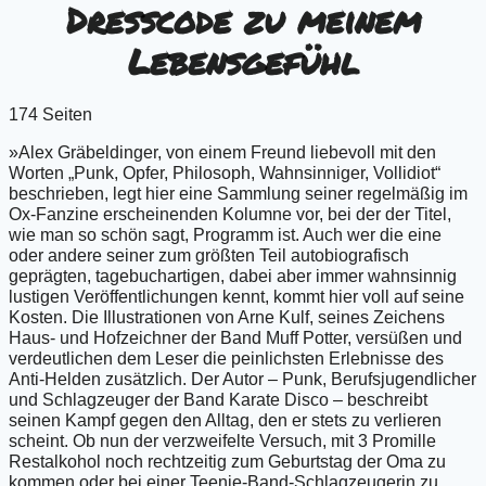
Dresscode zu meinem
Lebensgefühl
174 Seiten
»Alex Gräbeldinger, von einem Freund liebevoll mit den
Worten „Punk, Opfer, Philosoph, Wahnsinniger, Vollidiot“
beschrieben, legt hier eine Sammlung seiner regelmäßig im
Ox-Fanzine erscheinenden Kolumne vor, bei der der Titel,
wie man so schön sagt, Programm ist. Auch wer die eine
oder andere seiner zum größten Teil autobiografisch
geprägten, tagebuchartigen, dabei aber immer wahnsinnig
lustigen Veröffentlichungen kennt, kommt hier voll auf seine
Kosten. Die Illustrationen von Arne Kulf, seines Zeichens
Haus- und Hofzeichner der Band Muff Potter, versüßen und
verdeutlichen dem Leser die peinlichsten Erlebnisse des
Anti-Helden zusätzlich. Der Autor – Punk, Berufsjugendlicher
und Schlagzeuger der Band Karate Disco – beschreibt
seinen Kampf gegen den Alltag, den er stets zu verlieren
scheint. Ob nun der verzweifelte Versuch, mit 3 Promille
Restalkohol noch rechtzeitig zum Geburtstag der Oma zu
kommen oder bei einer Teenie-Band-Schlagzeugerin zu