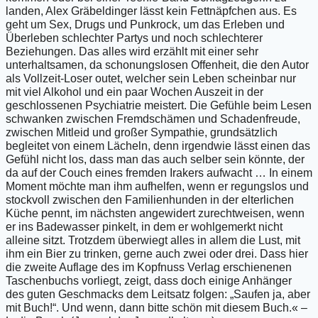
landen, Alex Gräbeldinger lässt kein Fettnäpfchen aus. Es
geht um Sex, Drugs und Punkrock, um das Erleben und
Überleben schlechter Partys und noch schlechterer
Beziehungen. Das alles wird erzählt mit einer sehr
unterhaltsamen, da schonungslosen Offenheit, die den Autor
als Vollzeit-Loser outet, welcher sein Leben scheinbar nur
mit viel Alkohol und ein paar Wochen Auszeit in der
geschlossenen Psychiatrie meistert. Die Gefühle beim Lesen
schwanken zwischen Fremdschämen und Schadenfreude,
zwischen Mitleid und großer Sympathie, grundsätzlich
begleitet von einem Lächeln, denn irgendwie lässt einen das
Gefühl nicht los, dass man das auch selber sein könnte, der
da auf der Couch eines fremden Irakers aufwacht … In einem
Moment möchte man ihm aufhelfen, wenn er regungslos und
stockvoll zwischen den Familienhunden in der elterlichen
Küche pennt, im nächsten angewidert zurechtweisen, wenn
er ins Badewasser pinkelt, in dem er wohlgemerkt nicht
alleine sitzt. Trotzdem überwiegt alles in allem die Lust, mit
ihm ein Bier zu trinken, gerne auch zwei oder drei. Dass hier
die zweite Auflage des im Kopfnuss Verlag erschienenen
Taschenbuchs vorliegt, zeigt, dass doch einige Anhänger
des guten Geschmacks dem Leitsatz folgen: „Saufen ja, aber
mit Buch!“. Und wenn, dann bitte schön mit diesem Buch.« –