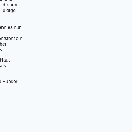
en drehen
 leidige
n
enn es nur
ntsteht ein
ber
s.
 Haut
ses
e Punker