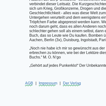
verbindet dieser Leitsatz. Die Kurzgeschicht
sich um Krieg, Großkonzerne, Drogen und die
Geschlechtlichkeit - alles was diese Welt zum
Untergehen verurteilt und dem wenigstens ei
Tröpfchen Farbe abgepresst werden kann. W
noch darum geht, dass es allen Anderen noch
schlechter gehen soll als einem selbst, dann e
Buch, das so Leute wie Du kaufen. Bomben ü
Aachen, Berlin (3x), Duisburg, Ingolstadt, Pari
„Noch nie habe ich mir so gewünscht aus der
erbrechen zu können, wie bei der Lektüre die
Buchs.“ M. O. N‘go
„Gehört auf jedes Punkerklo!“ Der Unbekannt
AGB
|
Impressum
|
Der Verlag